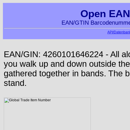
Open EAN
EAN/GTIN Barcodenummer
API/Datenbank
EAN/GIN: 4260101646224 - All alon
you walk up and down outside th
gathered together in bands. The b
stand.