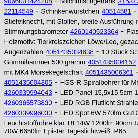
-
9066001424208
Milchmischgetränk
31531
-
22114549
Schinkenwürstchen
40514581
Stiefelknecht, mit Stollen, breite Ausführung
-
Stimmungsbarometer
4260140523364
Fla
Holzmotiv: Tierkreiszeichen Löwe/Leo, geza
-
Augenzahlen
4051435034838
10 Stück Sc
Gummihammer 500 gramm
4051435004152
mit MK4 Morsekegelschaft
4051435006361
-
4051435004305
HSS-R Spiralbohrer für M
-
4260339994043
LED Panel 15,5x15,5cm 1
-
4260365573830
LED RGB Flutlicht Strahl
-
4260339996030
LED Spot 6W 570lm Gu10 
Leuchtstoffröhre klar T8 14W 1200lm 90cm T
70W 6650lm Epistar Tageslichtweiß IP65