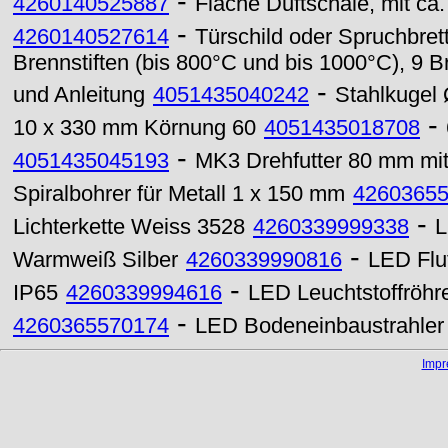
-
4260140525887
Flache Duftschale, mit ca.
-
4260140527614
Türschild oder Spruchbrett
Brennstiften (bis 800°C und bis 1000°C), 9 
-
und Anleitung
4051435040242
Stahlkugel
-
10 x 330 mm Körnung 60
4051435018708
-
4051435045193
MK3 Drehfutter 80 mm mit
Spiralbohrer für Metall 1 x 150 mm
4260365
-
Lichterkette Weiss 3528
4260339999338
L
-
Warmweiß Silber
4260339990816
LED Flut
-
IP65
4260339994616
LED Leuchtstoffröhr
-
4260365570174
LED Bodeneinbaustrahler
Imp