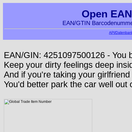
Open EAN
EAN/GTIN Barcodenummer
API/Datenbank
EAN/GIN: 4251097500126 - You bett
Keep your dirty feelings deep insi
And if you're taking your girlfriend
You'd better park the car well out 