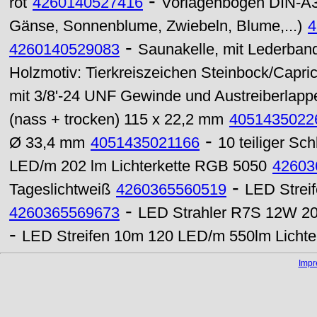
-
rot
4260140527416
Vorlagenbogen DIN-A3 
Gänse, Sonnenblume, Zwiebeln, Blume,...)
4
-
4260140529083
Saunakelle, mit Lederband,
Holzmotiv: Tierkreiszeichen Steinbock/Capri
mit 3/8'-24 UNF Gewinde und Austreiberlapp
(nass + trocken) 115 x 22,2 mm
4051435022
-
Ø 33,4 mm
4051435021166
10 teiliger Sch
LED/m 202 lm Lichterkette RGB 5050
42603
-
Tageslichtweiß
4260365560519
LED Strei
-
4260365569673
LED Strahler R7S 12W 2
-
LED Streifen 10m 120 LED/m 550lm Lichte
Imp