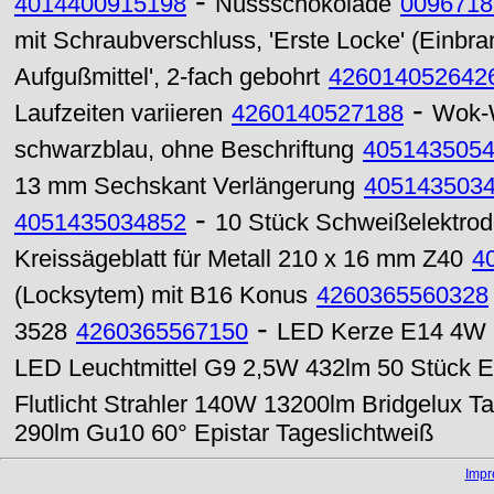
-
4014400915198
Nussschokolade
0096718
mit Schraubverschluss, 'Erste Locke' (Einbra
Aufgußmittel', 2-fach gebohrt
426014052642
-
Laufzeiten variieren
4260140527188
Wok-W
schwarzblau, ohne Beschriftung
405143505
13 mm Sechskant Verlängerung
405143503
-
4051435034852
10 Stück Schweißelektrode
Kreissägeblatt für Metall 210 x 16 mm Z40
4
(Locksytem) mit B16 Konus
4260365560328
-
3528
4260365567150
LED Kerze E14 4W 3
LED Leuchtmittel G9 2,5W 432lm 50 Stück Ep
Flutlicht Strahler 140W 13200lm Bridgelux T
290lm Gu10 60° Epistar Tageslichtweiß
Imp