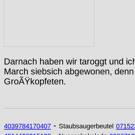
Darnach haben wir taroggt und ic
March siebsich abgewonen, denn d
GroÃŸkopfeten.
-
4039784170407
Staubsaugerbeutel
07152