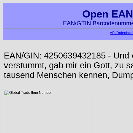
Open EAN
EAN/GTIN Barcodenummer
API/Datenbank
EAN/GIN: 4250639432185 - Und w
verstummt, gab mir ein Gott, zu sa
tausend Menschen kennen, Dumpf 