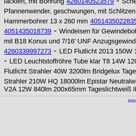
-
lackiert, mit Bohrung
4260140523579
Sche
Pfannenwender, geschwungen, mit Schlitzen,
Hammerbohrer 13 x 260 mm
405143502283
-
4051435018739
Windeisen für Gewindebo
mit B18 Konus und 7/16' UNF Anzugsgewin
-
4260339997273
LED Flutlicht 2013 150W 
-
LED Leuchtstoffröhre Tube klar T8 14W 
Flutlicht Strahler 40W 3200lm Bridgelux Tage
Strahler 210W HQ 18000lm Epistar Neutralw
V2A 12W 840lm 200x65mm Tageslichtweiß 
Imp