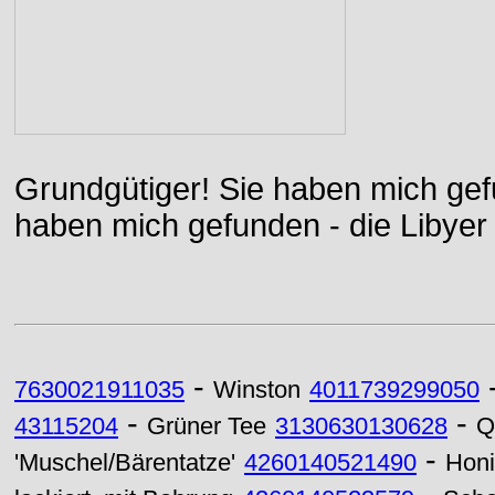
Grundgütiger! Sie haben mich gefu
haben mich gefunden - die Libyer 
-
7630021911035
Winston
4011739299050
-
-
43115204
Grüner Tee
3130630130628
Q
-
'Muschel/Bärentatze'
4260140521490
Honi