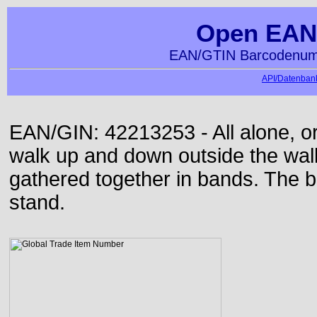
Open EAN
EAN/GTIN Barcodenumm
API/Datenbank
EAN/GIN: 42213253 - All alone, or
walk up and down outside the wa
gathered together in bands. The b
stand.