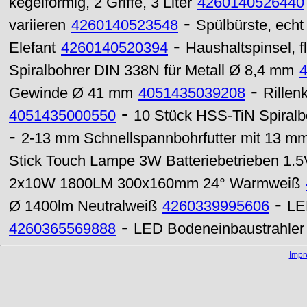
kegelförmig, 2 Griffe, 3 Liter
4260140526440
-
variieren
4260140523548
Spülbürste, echt 
-
Elefant
4260140520394
Haushaltspinsel, fl
Spiralbohrer DIN 338N für Metall Ø 8,4 mm
-
Gewinde Ø 41 mm
4051435039208
Rillen
-
4051435000550
10 Stück HSS-TiN Spiralb
-
2-13 mm Schnellspannbohrfutter mit 13 m
Stick Touch Lampe 3W Batteriebetrieben 1.5
2x10W 1800LM 300x160mm 24° Warmweiß
-
Ø 1400lm Neutralweiß
4260339995606
LE
-
4260365569888
LED Bodeneinbaustrahler
Imp