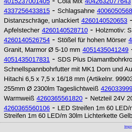
-
4015237001405
Cola Mix
4042632077643
-
4337256433815
Schlagsahne
400605056
Distanzschräge, unlackiert
4260140520653
-
Apfelstecher
4260140528710
Holzmotiv: 
-
4260140526754
Stößel für hohen Mörser
4
Granit, Marmor Ø 5-10 mm
4051435041249
-
4051435017831
SDS Plus Diamantbohrkr
Schnellspannbohrfutter mit MK1 Dorn und Au
Hitachi 6,5 x 7,5 x 16/18 mm (Artikelnr. 9990
255mm Ø 2300lm Tageslichtweiß
42603399
-
Warmweiß
4260365561820
Netzteil 24V 
-
4260365560106
LED Streifen 1m 60 LED/m
Streifen 1m 60 LED/m 30lm Lichterkette Gel
Imp