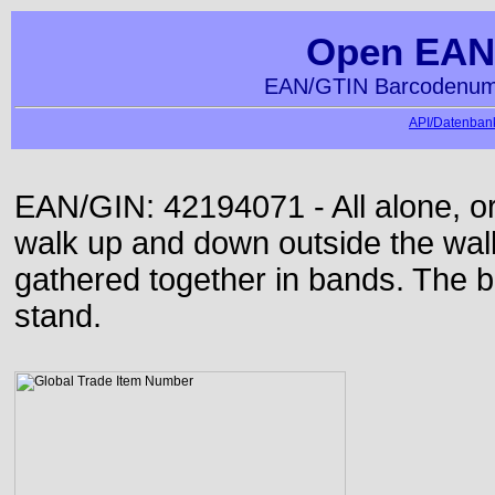
Open EAN
EAN/GTIN Barcodenumm
API/Datenbank
EAN/GIN: 42194071 - All alone, or
walk up and down outside the wa
gathered together in bands. The b
stand.