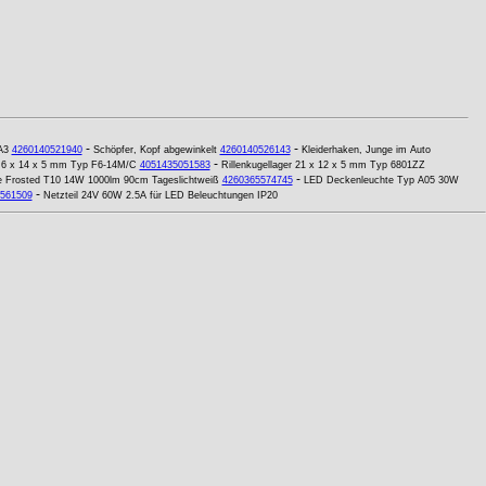
-
-
A3
4260140521940
Schöpfer, Kopf abgewinkelt
4260140526143
Kleiderhaken, Junge im Auto
-
er 6 x 14 x 5 mm Typ F6-14M/C
4051435051583
Rillenkugellager 21 x 12 x 5 mm Typ 6801ZZ
-
e Frosted T10 14W 1000lm 90cm Tageslichtweiß
4260365574745
LED Deckenleuchte Typ A05 30W
-
561509
Netzteil 24V 60W 2.5A für LED Beleuchtungen IP20