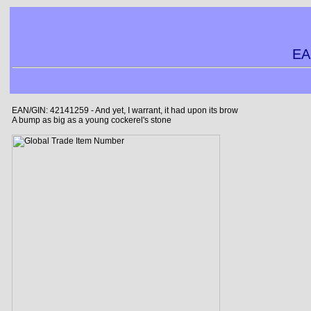
EA
EAN/GIN: 42141259 - And yet, I warrant, it had upon its brow
A bump as big as a young cockerel's stone