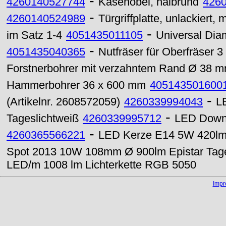
-
4260140527744
Käsehobel, halbrund
426
-
4260140524989
Türgriffplatte, unlackiert,
-
im Satz 1-4
4051435011105
Universal Dia
-
4051435040365
Nutfräser für Oberfräser
Forstnerbohrer mit verzahntem Rand Ø 38 
Hammerbohrer 36 x 600 mm
405143501600
-
(Artikelnr. 2608572059)
4260339994043
L
-
Tageslichtweiß
4260339995712
LED Downl
-
4260365566221
LED Kerze E14 5W 420lm k
Spot 2013 10W 108mm Ø 900lm Epistar Tage
LED/m 1008 lm Lichterkette RGB 5050
Imp