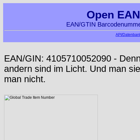
Open EAN
EAN/GTIN Barcodenummer
API/Datenbank
EAN/GIN: 4105710052090 - Denn d
andern sind im Licht. Und man sieh
man nicht.