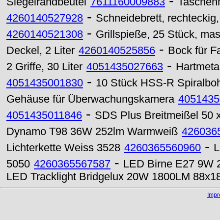
-
Siegelrandbeutel
7611160009883
Taschen
-
4260140527928
Schneidebrett, rechteckig,
-
4260140521308
Grillspieße, 25 Stück, masc
-
Deckel, 2 Liter
4260140525856
Bock für Fa
-
2 Griffe, 30 Liter
4051435027663
Hartmeta
-
4051435001830
10 Stück HSS-R Spiralboh
Gehäuse für Überwachungskamera
4051435
-
4051435011846
SDS Plus Breitmeißel 50
Dynamo T98 36W 252lm Warmweiß
426036
-
Lichterkette Weiss 3528
4260365560960
L
-
5050
4260365567587
LED Birne E27 9W 2
LED Tracklight Bridgelux 20W 1800LM 88x
Imp