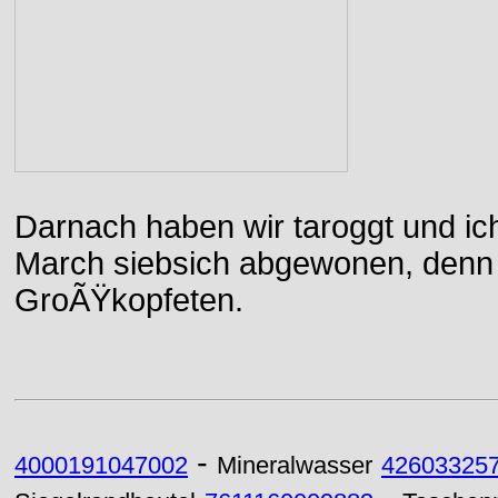
Darnach haben wir taroggt und ic
March siebsich abgewonen, denn d
GroÃŸkopfeten.
-
4000191047002
Mineralwasser
42603325