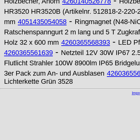
-
Holzbecher, Ahorn
4260140526778
Holzbe
HR3520 HR3520B (Artikelnr. 512818-2-220-
-
mm
4051435054058
Ringmagnet (N48-NiC
Ratschenspanngurt 2 m lang und 5 T Zugkraf
-
Holz 32 x 600 mm
4260365568393
LED Pf
-
4260365561639
Netzteil 12V 30W IP67 2.
Flutlicht Strahler 100W 8900lm IP65 Bridge
3er Pack zum An- und Ausblasen
42603655
Lichterkette Grün 3528
Imp