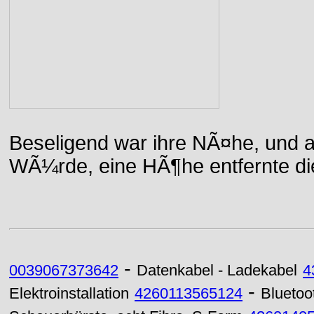
Beseligend war ihre NÃ¤he, und a
WÃ¼rde, eine HÃ¶he entfernte die 
-
0039067373642
Datenkabel - Ladekabel
4
-
Elektroinstallation
4260113565124
Bluetoo