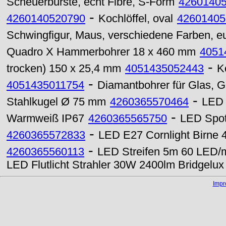
Scheuerbürste, echt Fibre, S-Form
4260140
-
4260140520790
Kochlöffel, oval
42601405
Schwingfigur, Maus, verschiedene Farben, e
Quadro X Hammerbohrer 18 x 460 mm
4051
-
trocken) 150 x 25,4 mm
4051435052443
K
-
4051435011754
Diamantbohrer für Glas, 
-
Stahlkugel Ø 75 mm
4260365570464
LED 
-
Warmweiß IP67
4260365565750
LED Spot
-
4260365572833
LED E27 Cornlight Birne
-
4260365560113
LED Streifen 5m 60 LED/m
LED Flutlicht Strahler 30W 2400lm Bridgelux
Imp