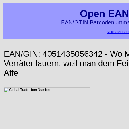
Open EAN
EAN/GTIN Barcodenummer
API/Datenbank
EAN/GIN: 4051435056342 - Wo Me
Verräter lauern, weil man dem Fei
Affe