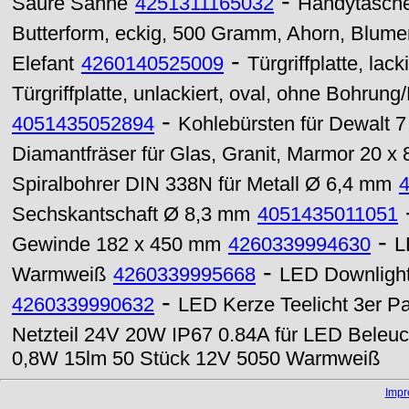
-
Saure Sahne
4251311165032
Handytasch
Butterform, eckig, 500 Gramm, Ahorn, Blume
-
Elefant
4260140525009
Türgriffplatte, la
Türgriffplatte, unlackiert, oval, ohne Bohrung
-
4051435052894
Kohlebürsten für Dewalt 7
Diamantfräser für Glas, Granit, Marmor 20 x
Spiralbohrer DIN 338N für Metall Ø 6,4 mm
Sechskantschaft Ø 8,3 mm
4051435011051
-
Gewinde 182 x 450 mm
4260339994630
L
-
Warmweiß
4260339995668
LED Downligh
-
4260339990632
LED Kerze Teelicht 3er P
Netzteil 24V 20W IP67 0.84A für LED Beleu
0,8W 15lm 50 Stück 12V 5050 Warmweiß
Imp