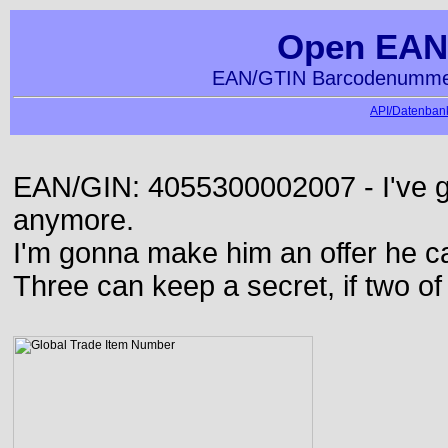
Open EAN
EAN/GTIN Barcodenummer
API/Datenbank
EAN/GIN: 4055300002007 - I've go
anymore.
I'm gonna make him an offer he ca
Three can keep a secret, if two o