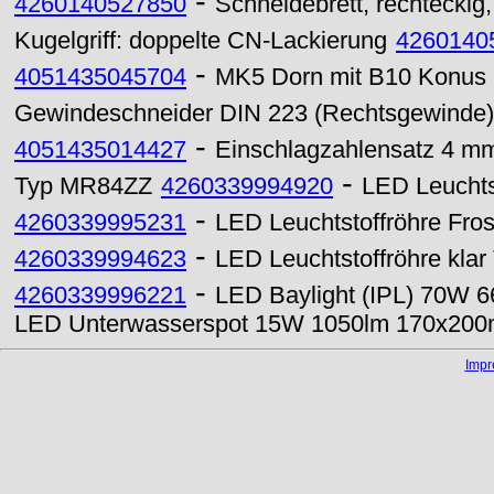
-
4260140527850
Schneidebrett, rechteckig
Kugelgriff: doppelte CN-Lackierung
4260140
-
4051435045704
MK5 Dorn mit B10 Konus 
Gewindeschneider DIN 223 (Rechtsgewinde)
-
4051435014427
Einschlagzahlensatz 4 m
-
Typ MR84ZZ
4260339994920
LED Leuchts
-
4260339995231
LED Leuchtstoffröhre Fr
-
4260339994623
LED Leuchtstoffröhre kla
-
4260339996221
LED Baylight (IPL) 70W 6
LED Unterwasserspot 15W 1050lm 170x200m
Imp