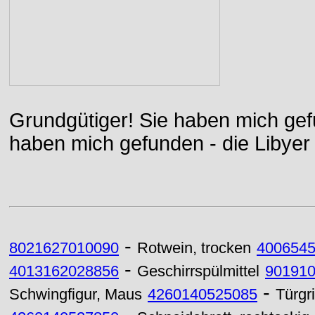
Grundgütiger! Sie haben mich gefu
haben mich gefunden - die Libyer 
-
8021627010090
Rotwein, trocken
400654
-
4013162028856
Geschirrspülmittel
90191
-
Schwingfigur, Maus
4260140525085
Türgr