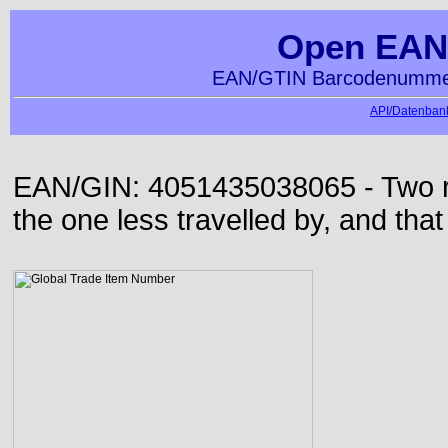
Open EAN
EAN/GTIN Barcodenummer
API/Datenbank
EAN/GIN: 4051435038065 - Two roa
the one less travelled by, and that