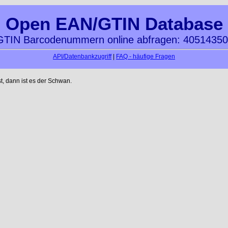
Open EAN/GTIN Database
TIN Barcodenummern online abfragen: 4051435
API/Datenbankzugriff
|
FAQ - häufige Fragen
t, dann ist es der Schwan.