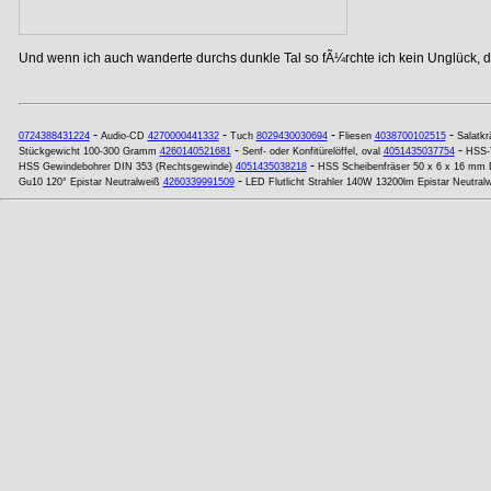
Und wenn ich auch wanderte durchs dunkle Tal so fÃ¼rchte ich kein Unglück, de
-
-
-
-
0724388431224
Audio-CD
4270000441332
Tuch
8029430030694
Fliesen
4038700102515
Salatkr
-
-
Stückgewicht 100-300 Gramm
4260140521681
Senf- oder Konfitürelöffel, oval
4051435037754
HSS-T
-
HSS Gewindebohrer DIN 353 (Rechtsgewinde)
4051435038218
HSS Scheibenfräser 50 x 6 x 16 mm 
-
Gu10 120° Epistar Neutralweiß
4260339991509
LED Flutlicht Strahler 140W 13200lm Epistar Neutral