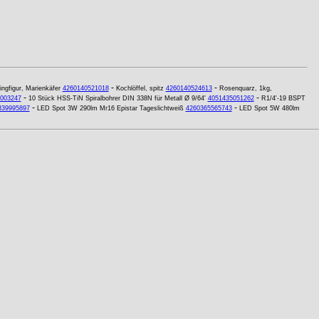
-
-
ngfigur, Marienkäfer
4260140521018
Kochlöffel, spitz
4260140524613
Rosenquarz, 1kg,
-
-
003247
10 Stück HSS-TiN Spiralbohrer DIN 338N für Metall Ø 9/64'
4051435051262
R1/4'-19 BSPT
-
-
339995897
LED Spot 3W 290lm Mr16 Epistar Tageslichtweiß
4260365565743
LED Spot 5W 480lm