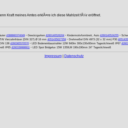
nn Kraft meines Amtes erklÃ¤re ich diese Mahlzeit fÃ¼r eröffnet.
-
-
-
äuter
4388860374049
Gewürzgurken
4260140526204
Kindermotivformbrett, Auto
4260140524255
Schwi
-
iN Vierzahnfräser (DIN 327) Ø 16 mm
4051435027359
Drehmeißel DIN 4973 (32 x 32 mm) P30
4051435
-
DIN 138
4260365570570
LED Bodeneinbaustrahler 12W 840lm 300x130x60mm Tageslichtweiß IP67
4260
-
weiß IP65
4260339998911
LED Spot Bridgelux 15W 1350LM 190x190mm 24° Tageslichtweiß
Impressum
|
Datenschutz