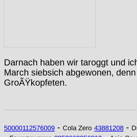
Darnach haben wir taroggt und ic
March siebsich abgewonen, denn d
GroÃŸkopfeten.
-
-
50000112576009
Cola Zero
43881208
D