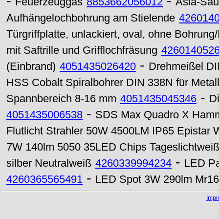
-
-
Feuerzeuggas
8853662056012
Asia-Sa
Aufhängelochbohrung am Stielende
426014
Türgriffplatte, unlackiert, oval, ohne Bohrung
mit Saftrille und Grifflochfräsung
426014052
-
(Einbrand)
4051435026420
Drehmeißel DI
HSS Cobalt Spiralbohrer DIN 338N für Metal
-
Spannbereich 8-16 mm
4051435045346
D
-
4051435006538
SDS Max Quadro X Hamm
Flutlicht Strahler 50W 4500LM IP65 Epistar
7W 140lm 5050 35LED Chips Tageslichtwei
-
silber Neutralweiß
4260339994234
LED Pa
-
4260365565491
LED Spot 3W 290lm Mr16 6
Imp