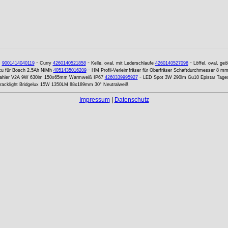
-
-
-
D
9001414040119
Curry
4260140521858
Kelle, oval, mit Lederschlaufe
4260140527096
Löffel, oval, geöl
-
ku für Bosch 2,5Ah NiMh
4051435016209
HM Profil-Verleimfräser für Oberfräser Schaftdurchmesser 8 m
-
rahler V2A 9W 630lm 150x65mm Warmweiß IP67
4260339995927
LED Spot 3W 290lm Gu10 Epistar Tages
racklight Bridgelux 15W 1350LM 88x189mm 30° Neutralweiß
Impressum
|
Datenschutz