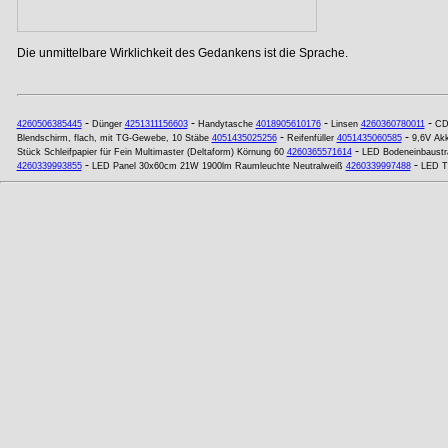
Die unmittelbare Wirklichkeit des Gedankens ist die Sprache.
-
-
-
-
4260506385445
Dünger
4251311156603
Handytasche
4018905610176
Linsen
4260360780011
C
-
-
Blendschirm, flach, mit TG-Gewebe, 10 Stäbe
4051435025256
Reifenfüller
4051435060585
9,6V Ak
-
Stück Schleifpapier für Fein Multimaster (Deltaform) Körnung 60
4260365571614
LED Bodeneinbaust
-
-
4260339993855
LED Panel 30x60cm 21W 1900lm Raumleuchte Neutralweiß
4260339997488
LED T