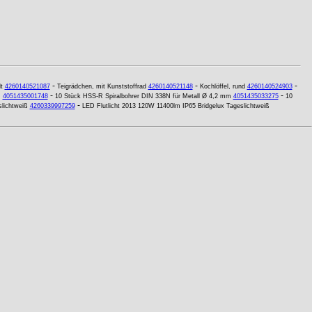
-
-
-
t
4260140521087
Teigrädchen, mit Kunststoffrad
4260140521148
Kochlöffel, rund
4260140524903
-
-
m
4051435001748
10 Stück HSS-R Spiralbohrer DIN 338N für Metall Ø 4,2 mm
4051435033275
10
-
lichtweiß
4260339997259
LED Flutlicht 2013 120W 11400lm IP65 Bridgelux Tageslichtweiß