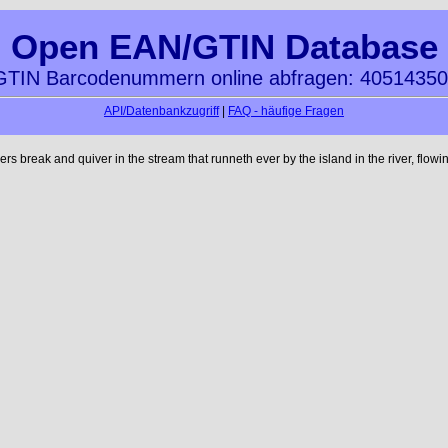
Open EAN/GTIN Database
TIN Barcodenummern online abfragen: 4051435
API/Datenbankzugriff
|
FAQ - häufige Fragen
reak and quiver in the stream that runneth ever by the island in the river, flowi