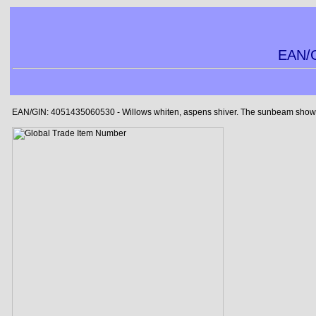
EAN/G
EAN/GIN: 4051435060530 - Willows whiten, aspens shiver. The sunbeam showers b