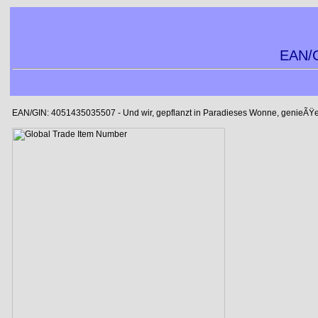
EAN/G
EAN/GIN: 4051435035507 - Und wir, gepflanzt in Paradieses Wonne, genieÃŸ