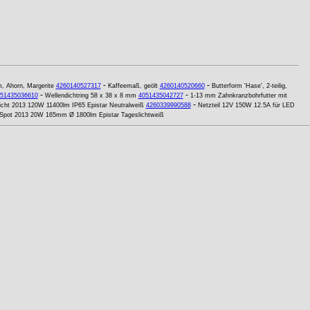
-
-
, Ahorn, Margerite
4260140527317
Kaffeemaß, geölt
4260140520660
Butterform 'Hase', 2-teilig,
-
-
51435036610
Wellendichtring 58 x 38 x 8 mm
4051435042727
1-13 mm Zahnkranzbohrfutter mit
-
icht 2013 120W 11400lm IP65 Epistar Neutralweiß
4260339990588
Netzteil 12V 150W 12.5A für LED
pot 2013 20W 165mm Ø 1800lm Epistar Tageslichtweiß