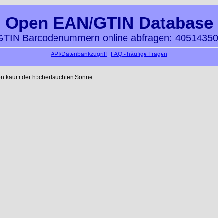
Open EAN/GTIN Database
TIN Barcodenummern online abfragen: 4051435
API/Datenbankzugriff
|
FAQ - häufige Fragen
en kaum der hocherlauchten Sonne.