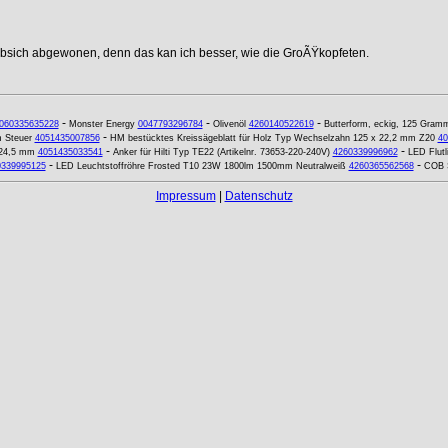
ebsich abgewonen, denn das kan ich besser, wie die GroÃŸkopfeten.
-
-
-
060335635228
Monster Energy
0047793296784
Olivenöl
4260140522619
Butterform, eckig, 125 Gramm
-
m Steuer
4051435007856
HM bestücktes Kreissägeblatt für Holz Typ Wechselzahn 125 x 22,2 mm Z20
40
-
-
 24,5 mm
4051435033541
Anker für Hilti Typ TE22 (Artikelnr. 73653-220-240V)
4260339996962
LED Flutl
-
-
0339995125
LED Leuchtstoffröhre Frosted T10 23W 1800lm 1500mm Neutralweiß
4260365562568
COB S
Impressum
|
Datenschutz