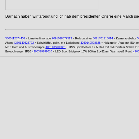
Darnach haben wir taroggt und ich hab dem bresidenten Orterer eine March si
-
-
-
5000112674453
Limettenlimonade
7091038577513
Rollcontainer
0021701310014
Kamerazubehör
5
-
-
Ahorn
4260140523722
Schuhlöffel, geölt, mit Lederband
4260140528628
Holzmotiv: Auto mit Bär a
-
MK5 Dorn und Austreiberlappe
4051435002851
HSS Spiralbohrer für Metall mit reduziertem Schaft Ø
-
Beleuchtungen IP20
4260339998010
LED Spot Bridgelux 10W 900lm 91x82mm Warmweiß Rund
426