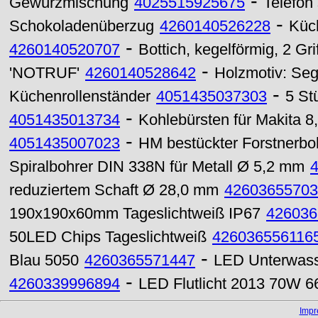
-
Gewürzmischung
4025515925675
Telefon
-
Schokoladenüberzug
4260140526228
Küc
-
4260140520707
Bottich, kegelförmig, 2 Grif
-
'NOTRUF'
4260140528642
Holzmotiv: Seg
-
Küchenrollenständer
4051435037303
5 St
-
4051435013734
Kohlebürsten für Makita 8
-
4051435007023
HM bestückter Forstnerb
Spiralbohrer DIN 338N für Metall Ø 5,2 mm
reduziertem Schaft Ø 28,0 mm
42603655703
190x190x60mm Tageslichtweiß IP67
426036
50LED Chips Tageslichtweiß
426036556116
-
Blau 5050
4260365571447
LED Unterwas
-
4260339996894
LED Flutlicht 2013 70W 
Imp