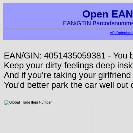
Open EAN
EAN/GTIN Barcodenummer
API/Datenbank
EAN/GIN: 4051435059381 - You bett
Keep your dirty feelings deep insi
And if you're taking your girlfriend
You'd better park the car well out 