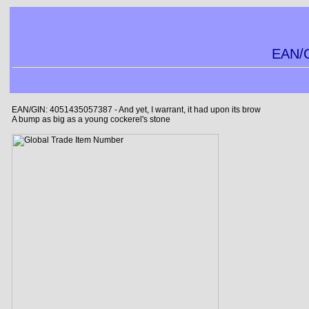
EAN/G
EAN/GIN: 4051435057387 - And yet, I warrant, it had upon its brow
A bump as big as a young cockerel's stone