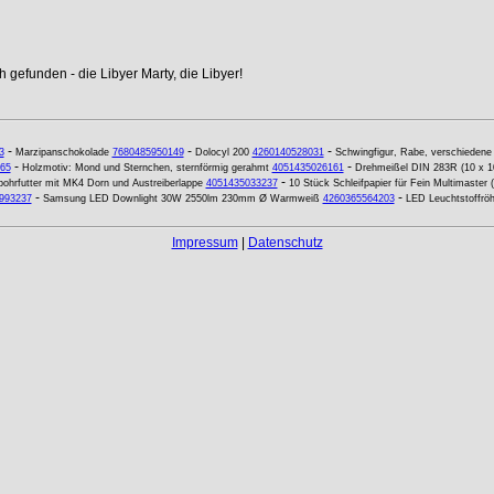
 gefunden - die Libyer Marty, die Libyer!
-
-
-
3
Marzipanschokolade
7680485950149
Dolocyl 200
4260140528031
Schwingfigur, Rabe, verschiedene
-
-
65
Holzmotiv: Mond und Sternchen, sternförmig gerahmt
4051435026161
Drehmeißel DIN 283R (10 x 
-
ohrfutter mit MK4 Dorn und Austreiberlappe
4051435033237
10 Stück Schleifpapier für Fein Multimaster
-
-
993237
Samsung LED Downlight 30W 2550lm 230mm Ø Warmweiß
4260365564203
LED Leuchtstoffrö
Impressum
|
Datenschutz