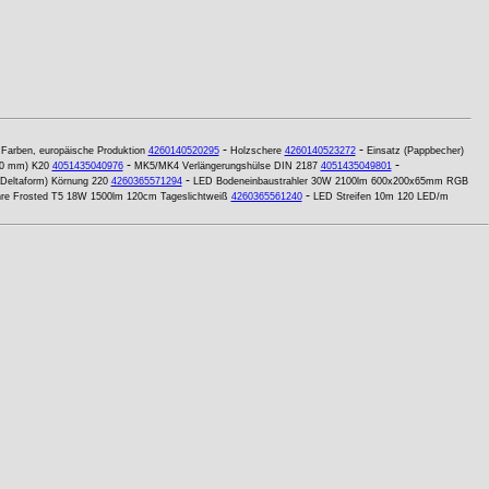
-
-
 Farben, europäische Produktion
4260140520295
Holzschere
4260140523272
Einsatz (Pappbecher)
-
-
10 mm) K20
4051435040976
MK5/MK4 Verlängerungshülse DIN 2187
4051435049801
-
 (Deltaform) Körnung 220
4260365571294
LED Bodeneinbaustrahler 30W 2100lm 600x200x65mm RGB
-
hre Frosted T5 18W 1500lm 120cm Tageslichtweiß
4260365561240
LED Streifen 10m 120 LED/m