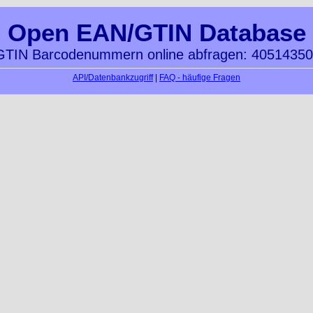
Open EAN/GTIN Database
TIN Barcodenummern online abfragen: 4051435
API/Datenbankzugriff
|
FAQ - häufige Fragen