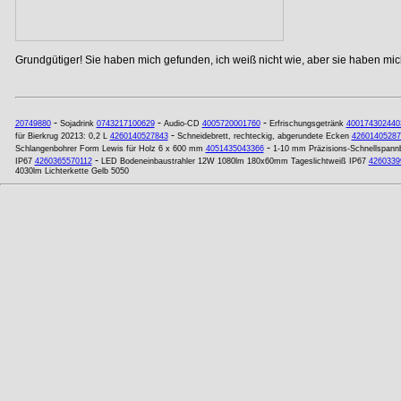
Grundgütiger! Sie haben mich gefunden, ich weiß nicht wie, aber sie haben mich
-
-
-
20749880
Sojadrink
0743217100629
Audio-CD
4005720001760
Erfrischungsgetränk
400174302440
-
für Bierkrug 20213: 0,2 L
4260140527843
Schneidebrett, rechteckig, abgerundete Ecken
42601405287
-
Schlangenbohrer Form Lewis für Holz 6 x 600 mm
4051435043366
1-10 mm Präzisions-Schnellspannb
-
IP67
4260365570112
LED Bodeneinbaustrahler 12W 1080lm 180x60mm Tageslichtweiß IP67
4260339
4030lm Lichterkette Gelb 5050