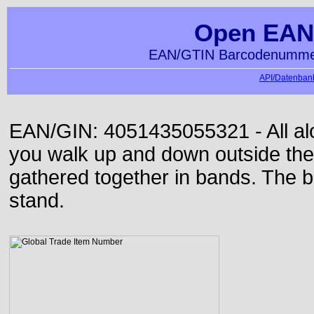
Open EAN
EAN/GTIN Barcodenummer
API/Datenbank
EAN/GIN: 4051435055321 - All alon
you walk up and down outside th
gathered together in bands. The b
stand.