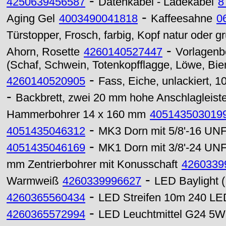
-
4250639456587
Datenkabel - Ladekabel
8
-
Aging Gel
4003490041818
Kaffeesahne
0
Türstopper, Frosch, farbig, Kopf natur oder g
-
Ahorn, Rosette
4260140527447
Vorlagenb
(Schaf, Schwein, Totenkopfflagge, Löwe, Biene
-
4260140520905
Fass, Eiche, unlackiert, 1
-
Backbrett, zwei 20 mm hohe Anschlagleist
Hammerbohrer 14 x 160 mm
405143503019
-
4051435046312
MK3 Dorn mit 5/8'-16 UNF
-
4051435046169
MK1 Dorn mit 3/8'-24 UNF
mm Zentrierbohrer mit Konusschaft
4260339
-
Warmweiß
4260339996627
LED Baylight 
-
4260365560434
LED Streifen 10m 240 LE
-
4260365572994
LED Leuchtmittel G24 5W