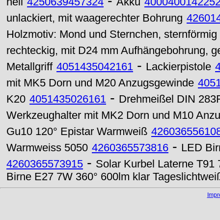
-
hell
4250639457324
Akku
400040014225
unlackiert, mit waagerechter Bohrung
42601
Holzmotiv: Mond und Sternchen, sternförmig
rechteckig, mit D24 mm Aufhängebohrung, ge
-
Metallgriff
4051435042161
Lackierpistole
mit MK5 Dorn und M20 Anzugsgewinde
405
-
K20
4051435026161
Drehmeißel DIN 283
Werkzeughalter mit MK2 Dorn und M10 Anz
Gu10 120° Epistar Warmweiß
42603655610
-
Warmweiss 5050
4260365573816
LED Bir
-
4260365573915
Solar Kurbel Laterne T91
Birne E27 7W 360° 600lm klar Tageslichtwei
Imp