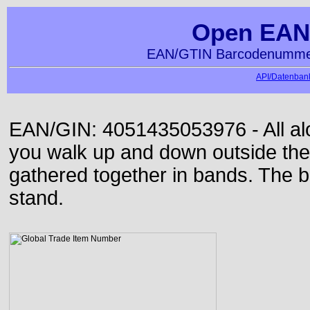
Open EAN
EAN/GTIN Barcodenummer
API/Datenbank
EAN/GIN: 4051435053976 - All alon
you walk up and down outside th
gathered together in bands. The b
stand.