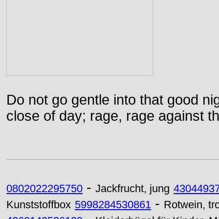
Do not go gentle into that good ni
close of day; rage, rage against th
-
0802022295750
Jackfrucht, jung
4304493
-
Kunststoffbox
5998284530861
Rotwein, tr