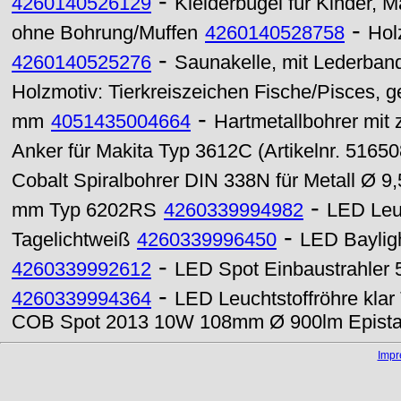
-
4260140526129
Kleiderbügel für Kinder, M
-
ohne Bohrung/Muffen
4260140528758
Hol
-
4260140525276
Saunakelle, mit Lederband,
Holzmotiv: Tierkreiszeichen Fische/Pisces, 
-
mm
4051435004664
Hartmetallbohrer mit
Anker für Makita Typ 3612C (Artikelnr. 5165
Cobalt Spiralbohrer DIN 338N für Metall Ø 9
-
mm Typ 6202RS
4260339994982
LED Leu
-
Tagelichtweiß
4260339996450
LED Baylig
-
4260339992612
LED Spot Einbaustrahler
-
4260339994364
LED Leuchtstoffröhre kl
COB Spot 2013 10W 108mm Ø 900lm Epistar
Imp