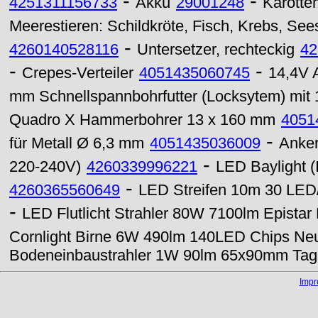
-
-
4251311156733
Akku
29001248
Karotten
Meerestieren: Schildkröte, Fisch, Krebs, See
-
4260140528116
Untersetzer, rechteckig
42
-
-
Crepes-Verteiler
4051435060745
14,4V 
mm Schnellspannbohrfutter (Locksytem) mit 
Quadro X Hammerbohrer 13 x 160 mm
4051
-
für Metall Ø 6,3 mm
4051435036009
Anker
-
220-240V)
4260339996221
LED Baylight (
-
4260365560649
LED Streifen 10m 30 LED/
-
LED Flutlicht Strahler 80W 7100lm Epistar
Cornlight Birne 6W 490lm 140LED Chips Neu
Bodeneinbaustrahler 1W 90lm 65x90mm Tage
Imp