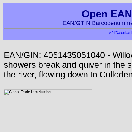
Open EAN
EAN/GTIN Barcodenummer
API/Datenbank
EAN/GIN: 4051435051040 - Willo
showers break and quiver in the s
the river, flowing down to Culloden