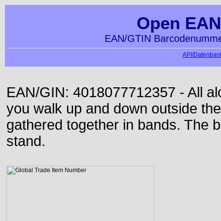
Open EAN
EAN/GTIN Barcodenummer
API/Datenbank
EAN/GIN: 4018077712357 - All alon
you walk up and down outside th
gathered together in bands. The b
stand.