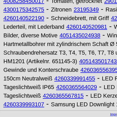
-
4008258450017
Tomaten, getrocknet
2901
-
-
4300175342575
Zitronen
23195349
Ras
-
4260140522190
Schneidebrett, mit Griff
4
-
Lederteil, mit Lederband
4260140520981
W
-
Bilder, diverse Motive
4051435024938
Win
Hartmetallbohrer mit zylindrischem Schaft Ø
Schraubendrehersatz T3, T4, T5, T6, T7, T8
HM1201 (Artikelnr. 651145-3)
405143501743
Gewinde und Konterschraube
42603655639
-
150cm Neutralweiß
4260339991455
LED F
-
Tageslichtweiß IP65
4260365564029
LED 
-
Tageslichtweiß
4260365567815
LED Kerze
-
4260339993107
Samsung LED Downlight 
Imp