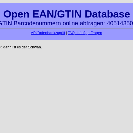
Open EAN/GTIN Database
TIN Barcodenummern online abfragen: 4051435
API/Datenbankzugriff
|
FAQ - häufige Fragen
t, dann ist es der Schwan.