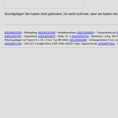
Grundgütiger! Sie haben mich gefunden, ich weiß nicht wie, aber sie haben mich
-
-
-
4051089015030
Möbelpflege
4001002187009
Modelleisenbahn
4304218506429
Traubendirektsaft
4
-
-
-
4260140527607
Spätzlebrett
4260140520073
Molle, Nr. 3
4260140522701
Butterform, eckig, 500
-
Rillenkugellager mit Flansch 6 x 10 x 3 mm Typ MF106ZZ
4051435049498
Schlangenbohrer Form Le
-
-
4260365572796
LED E27 Cornlight Birne 8,5W 720lm 60LED Chips Tageslichtweiß
4260365570211