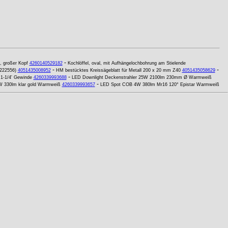
-
e, großer Kopf
4260140529182
Kochlöffel, oval, mit Aufhängelochbohrung am Stielende
-
-
 222556)
4051435008952
HM bestücktes Kreissägeblatt für Metall 200 x 20 mm Z40
4051435058629
-
1-1/4' Gewinde
4260339993688
LED Downlight Deckenstrahler 25W 2100lm 230mm Ø Warmweiß
-
 330lm klar gold Warmweiß
4260339993657
LED Spot COB 4W 380lm Mr16 120° Epistar Warmweiß