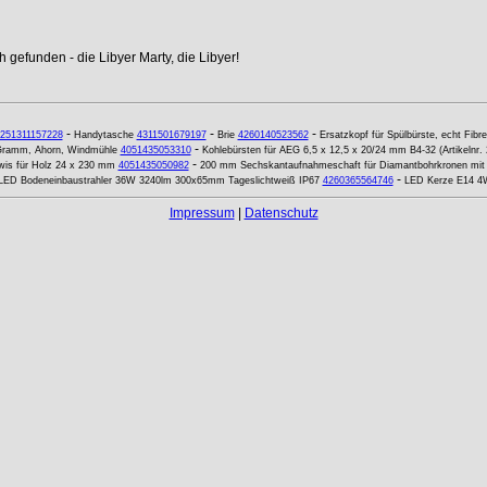
 gefunden - die Libyer Marty, die Libyer!
-
-
-
251311157228
Handytasche
4311501679197
Brie
4260140523562
Ersatzkopf für Spülbürste, echt Fibr
-
 Gramm, Ahorn, Windmühle
4051435053310
Kohlebürsten für AEG 6,5 x 12,5 x 20/24 mm B4-32 (Artikelnr.
-
wis für Holz 24 x 230 mm
4051435050982
200 mm Sechskantaufnahmeschaft für Diamantbohrkronen mit 
-
LED Bodeneinbaustrahler 36W 3240lm 300x65mm Tageslichtweiß IP67
4260365564746
LED Kerze E14 4W
Impressum
|
Datenschutz