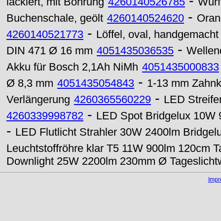
-
lackiert, mit Bohrung
4260140526785
Würf
-
Buchenschale, geölt
4260140524620
Oran
-
4260140521773
Löffel, oval, handgemacht
-
DIN 471 Ø 16 mm
4051435036535
Wellen
Akku für Bosch 2,1Ah NiMh
4051435000833
-
Ø 8,3 mm
4051435054843
1-13 mm Zahnk
-
Verlängerung
4260365560229
LED Streif
-
4260339998782
LED Spot Bridgelux 10W 
-
LED Flutlicht Strahler 30W 2400lm Bridge
Leuchtstoffröhre klar T5 11W 900lm 120cm T
Downlight 25W 2200lm 230mm Ø Tageslicht
Imp