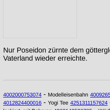
Nur Poseidon zürnte dem göttergle
Vaterland wieder erreichte.
-
4002000753074
Modelleisenbahn
400926
-
4012824400016
Yogi Tee
4251311157624