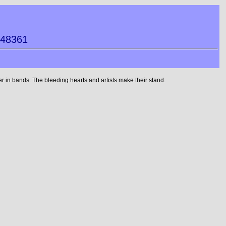
048361
 in bands. The bleeding hearts and artists make their stand.