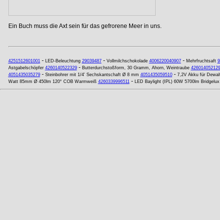
Ein Buch muss die Axt sein für das gefrorene Meer in uns.
-
-
-
4251512601001
LED-Beleuchtung
29039487
Vollmilchschokolade
4006220040907
Mehrfruchtsaft
9
-
Astgabelschöpfer
4260140522329
Butterdurchstoßform, 30 Gramm, Ahorn, Weintraube
42601405212
-
-
4051435035279
Steinbohrer mit 1/4' Sechskantschaft Ø 8 mm
4051435059510
7,2V Akku für Dewal
-
Watt 85mm Ø 450lm 120° COB Warmweiß
4260339996511
LED Baylight (IPL) 60W 5700lm Bridgelux