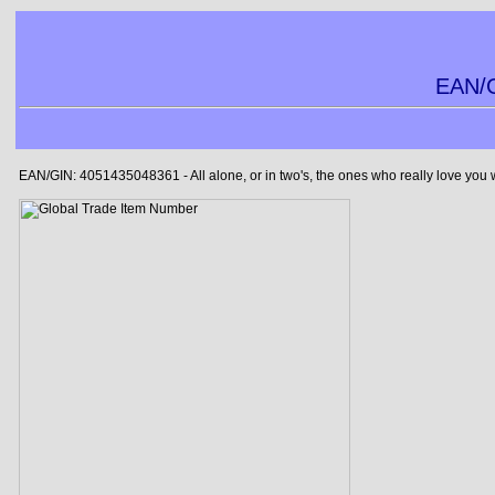
EAN/G
EAN/GIN: 4051435048361 - All alone, or in two's, the ones who really love you