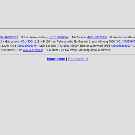
-
-
-
004998002023
Schokoladeumhüllung
4016138392524
TK-Zubehör
4260140522336
Butterdurchstoßfor
-
-
92
Holzschere
4051435041218
Ø 100 mm Polierscheibe für Gestein (nass) Körnung 5000
405143502626
-
-
t 2,0Ah NiCd
4260339996078
LED Baylight (IPL) 50W 4750lm Epistar Warmweiß IP65
4260365568393
L
-
 Neutralweiß IP65
4260339995330
LED Birne E27 6W Weiß Samsung small Warmweiß
Impressum
|
Datenschutz