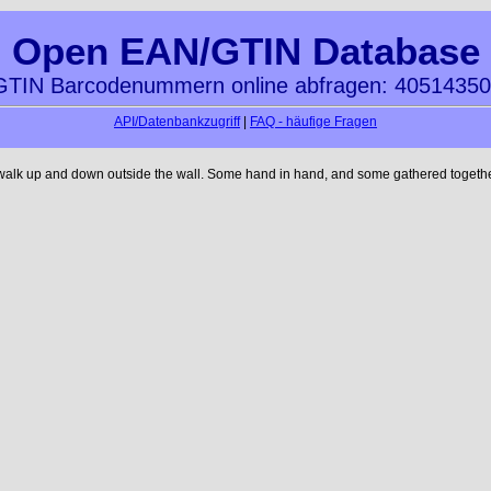
Open EAN/GTIN Database
TIN Barcodenummern online abfragen: 4051435
API/Datenbankzugriff
|
FAQ - häufige Fragen
 walk up and down outside the wall. Some hand in hand, and some gathered together