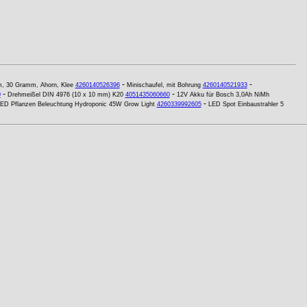
-
-
m, 30 Gramm, Ahorn, Klee
4260140526396
Minischaufel, mit Bohrung
4260140521933
-
-
0
Drehmeißel DIN 4976 (10 x 10 mm) K20
4051435060660
12V Akku für Bosch 3,0Ah NiMh
-
ED Pflanzen Beleuchtung Hydroponic 45W Grow Light
4260339992605
LED Spot Einbaustrahler 5