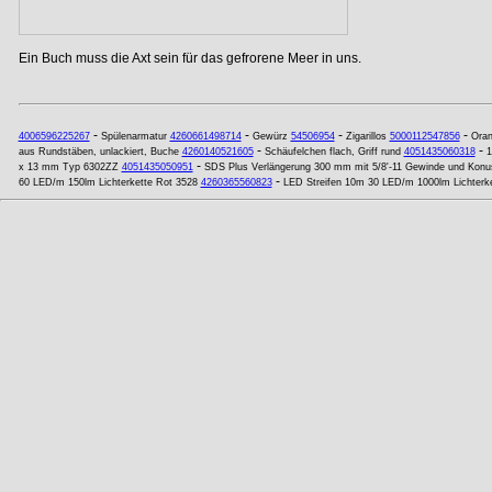
Ein Buch muss die Axt sein für das gefrorene Meer in uns.
-
-
-
-
4006596225267
Spülenarmatur
4260661498714
Gewürz
54506954
Zigarillos
5000112547856
Oran
-
-
aus Rundstäben, unlackiert, Buche
4260140521605
Schäufelchen flach, Griff rund
4051435060318
1
-
x 13 mm Typ 6302ZZ
4051435050951
SDS Plus Verlängerung 300 mm mit 5/8'-11 Gewinde und Konu
-
60 LED/m 150lm Lichterkette Rot 3528
4260365560823
LED Streifen 10m 30 LED/m 1000lm Lichterk