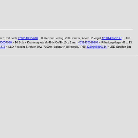
-
-
pitz, mit Loch
4260140522640
Butterform, eckig, 250 Gramm, Ahorn, 2 Vögel
4260140525177
Griff
-
-
35054096
10 Stück Kraftmagnete (N48-NiCuNi) 10 x 2 mm
4051435039208
Rillenkugellager 42 x 15
-
-
1318
LED Flutlicht Strahler 80W 7100lm Epistar Neutralweiß IP65
4260365560144
LED Streifen 5m