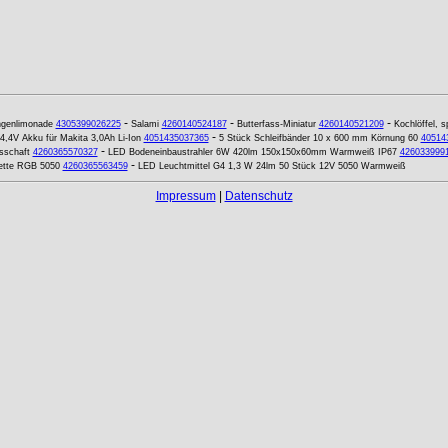
-
-
-
genlimonade
4305399026225
Salami
4260140524187
Butterfass-Miniatur
4260140521209
Kochlöffel, s
-
4,4V Akku für Makita 3,0Ah Li-Ion
4051435037365
5 Stück Schleifbänder 10 x 600 mm Körnung 60
40514
-
sschaft
4260365570327
LED Bodeneinbaustrahler 6W 420lm 150x150x60mm Warmweiß IP67
426033999
-
ette RGB 5050
4260365563459
LED Leuchtmittel G4 1,3 W 24lm 50 Stück 12V 5050 Warmweiß
Impressum
|
Datenschutz