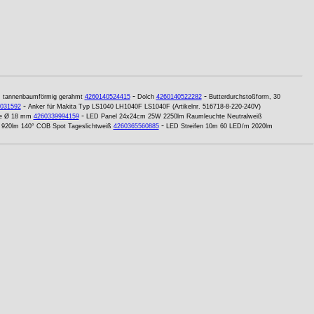
-
-
, tannenbaumförmig gerahmt
4260140524415
Dolch
4260140522282
Butterdurchstoßform, 30
-
031592
Anker für Makita Typ LS1040 LH1040F LS1040F (Artikelnr. 516718-8-220-240V)
-
ge Ø 18 mm
4260339994159
LED Panel 24x24cm 25W 2250lm Raumleuchte Neutralweiß
-
920lm 140° COB Spot Tageslichtweiß
4260365560885
LED Streifen 10m 60 LED/m 2020lm