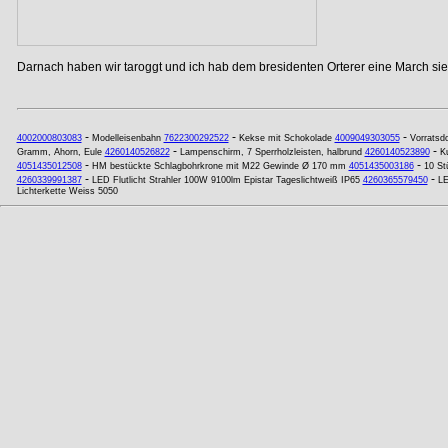
Darnach haben wir taroggt und ich hab dem bresidenten Orterer eine March si
-
-
-
4002000803083
Modelleisenbahn
7622300292522
Kekse mit Schokolade
4009049303055
Vorratsd
-
-
Gramm, Ahorn, Eule
4260140526822
Lampenschirm, 7 Sperrholzleisten, halbrund
4260140523890
K
-
-
4051435012508
HM bestückte Schlagbohrkrone mit M22 Gewinde Ø 170 mm
4051435003186
10 St
-
-
4260339991387
LED Flutlicht Strahler 100W 9100lm Epistar Tageslichtweiß IP65
4260365579450
LE
Lichterkette Weiss 5050