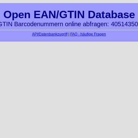
Open EAN/GTIN Database
TIN Barcodenummern online abfragen: 4051435
API/Datenbankzugriff
|
FAQ - häufige Fragen