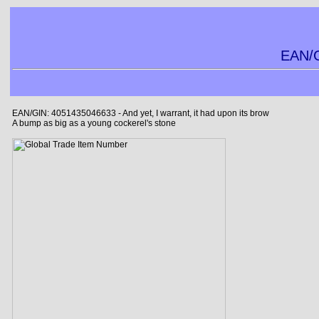
EAN/G
EAN/GIN: 4051435046633 - And yet, I warrant, it had upon its brow
A bump as big as a young cockerel's stone