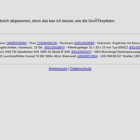
ebsich abgewonen, denn das kan ich besser, wie die GroÃŸkopfeten.
-
-
-
osen
7460855200063
Rum
7104384361139
Rucksack
4260140528666
Holzmotiv: Engelchen mit Kerze
-
ugelschreiber, Haselnuss, 10 Stk.
4051435038874
Rillenkugellager 52 x 20 x 15 mm Typ 6304ZZ
4051435
-
ück HSS-TiN Spiralbohrer DIN 338N für Metall Ø 3/64'
4051435025157
MK3 Morsekegel Direktspannzan
-
D Leuchtstoffröhre frosted T8 6W 500lm 46cm Warmweiß
4260365572604
LED PAR38 E27 Strahler 13W 
Impressum
|
Datenschutz