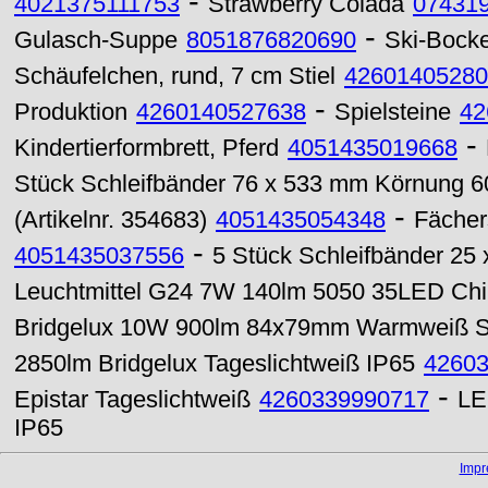
-
4021375111753
Strawberry Colada
07431
-
Gulasch-Suppe
8051876820690
Ski-Bocke
Schäufelchen, rund, 7 cm Stiel
42601405280
-
Produktion
4260140527638
Spielsteine
42
-
Kindertierformbrett, Pferd
4051435019668
Stück Schleifbänder 76 x 533 mm Körnung 6
-
(Artikelnr. 354683)
4051435054348
Fächer
-
4051435037556
5 Stück Schleifbänder 25
Leuchtmittel G24 7W 140lm 5050 35LED Chi
Bridgelux 10W 900lm 84x79mm Warmweiß Si
2850lm Bridgelux Tageslichtweiß IP65
4260
-
Epistar Tageslichtweiß
4260339990717
LE
IP65
Imp