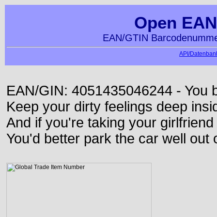
Open EAN
EAN/GTIN Barcodenummer
API/Datenbank
EAN/GIN: 4051435046244 - You bett
Keep your dirty feelings deep insi
And if you're taking your girlfriend
You'd better park the car well out 