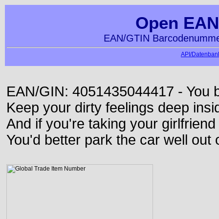
Open EAN
EAN/GTIN Barcodenummer
API/Datenbank
EAN/GIN: 4051435044417 - You bett
Keep your dirty feelings deep insi
And if you're taking your girlfriend
You'd better park the car well out 