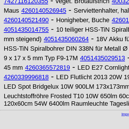
-
7427116120355
veget. Brotaufstrich
40032
-
Maus
4260140526945
Serviettenhalter, ha
-
4260140521490
Honigheber, Buche
42601
-
4051435014755
10 teiliger HSS-TiN Spira
-
mm steigend)
4051435060264
18V Akku f
HSS-TiN Spiralbohrer DIN 338N für Metall 
9 x 17 x 5 mm Typ F9-17M
4051435029513
-
45 mm
4260365572819
LED E27 Cornligh
-
4260339996818
LED Flutlicht 2013 20W 1
LED Spot Bridgelux 10W 900LM 173x173mm 5
Leuchtstoffröhre Frosted T10 10W 650lm 60
120x60cm 54W 6400lm Raumleuchte Tagesli
Imp