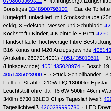
-
0798003369322
Nahrungsergänzungsmitte
-
Sonstiges
3348900796102
Eau de Toilette
Kugelgriff, unlackiert, mit Stockschraube (
eckig, 3 Edelstahl-Messer und Schublade
42
Kochset für Kinder, 4 Kleinteile + Brett
4260
Handschlaufe, hochwertige Fibre-Bestückung
B16 Konus und M20 Anzugsgewinde
40514
-
(Artikelnr. 2607014001)
4051435010511
1
-
(Linksgewinde)
4051435028974
Bosch 19
-
4051435023900
5 Stück Schleifbänder 13
Flutlicht Strahler 210W HQ 18000lm Epistar 
Leuchtstoffröhre klar T8 6W 500lm 46cm W
340lm 5730 16LED Chips Tageslichtweiß
42
-
Tageslichtweiß
4260339995736
LED Downl