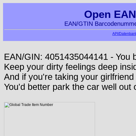
Open EAN
EAN/GTIN Barcodenummer
API/Datenbank
EAN/GIN: 4051435044141 - You bett
Keep your dirty feelings deep insi
And if you're taking your girlfriend
You'd better park the car well out 