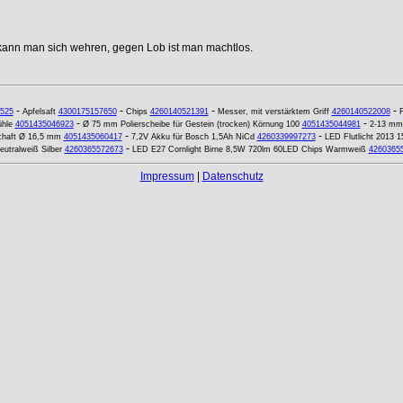
 kann man sich wehren, gegen Lob ist man machtlos.
-
-
-
-
525
Apfelsaft
4300175157650
Chips
4260140521391
Messer, mit verstärktem Griff
4260140522008
F
-
-
hle
4051435046923
Ø 75 mm Polierscheibe für Gestein (trocken) Körnung 100
4051435044981
2-13 mm 
-
-
Schaft Ø 16,5 mm
4051435060417
7,2V Akku für Bosch 1,5Ah NiCd
4260339997273
LED Flutlicht 2013 
-
tralweiß Silber
4260365572673
LED E27 Cornlight Birne 8,5W 720lm 60LED Chips Warmweiß
4260365
Impressum
|
Datenschutz