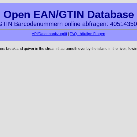
Open EAN/GTIN Database
TIN Barcodenummern online abfragen: 4051435
API/Datenbankzugriff
|
FAQ - häufige Fragen
reak and quiver in the stream that runneth ever by the island in the river, flowi