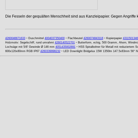
Die Fesseln der gequälten Menschheit sind aus Kanzleipapier. Gegen Angriffe
-
-
-
4260046671633
Duschmittel
4004037350400
Flachbeutel
4260074843118
Kopierpapier
4311501346
-
Holzmotiv: Segelschiff, rund umrahmt
4260140522701
Butterform, eckig, 500 Gramm, Ahorn, Windmü
-
Lochsäge mit 5/8' Gewinde Ø 146 mm
4051435002691
HSS Spiralbohrer für Metall mit reduziertem 
-
600x120x80mm RGB IP67
4260339998232
LED Downlight Bridgelux 15W 1350lm 147.5x83mm 56° Neu