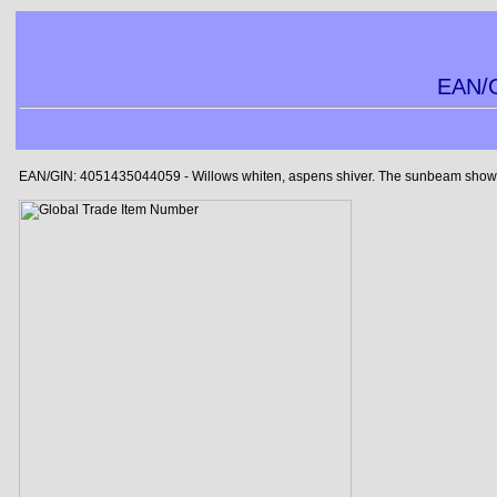
EAN/G
EAN/GIN: 4051435044059 - Willows whiten, aspens shiver. The sunbeam showers b