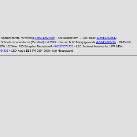
-
-
rühstücksbrett, rechteckig
4260140522848
Spekulatiusform, 1 Bild, Hase
4260140528642
-
Schnellspannbohrfutter (Metallteil) mit MK3 Dorn und M12 Anzugsgewinde
4051435005692
BI-Metall
-
150W 14250lm IP65 Bridgelux Neutralweiß
4260365571270
LED Bodeneinbaustrahler 12W 840lm
-
564333
LED Kerze E14 7W 360° 600lm klar Neutralweiß