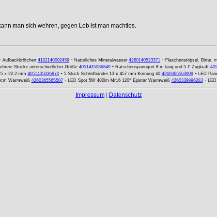
 kann man sich wehren, gegen Lob ist man machtlos.
-
-
-
Aufbackbrötchen
4102140002459
Natürliches Mineralwasser
4260140523371
Flaschenstöpsel, Birne, m
-
ehrere Stücke unterschiedlicher Größe
4051435036849
Ratschenspanngurt 8 m lang und 5 T Zugkraft
40
-
-
25 x 22,2 mm
4051435036870
5 Stück Schleifbänder 13 x 457 mm Körnung 40
4260365563909
LED Pan
-
-
80cm Warmweiß
4260365565507
LED Spot 5W 480lm Mr16 120° Epistar Warmweiß
4260339996283
LED 
Impressum
|
Datenschutz