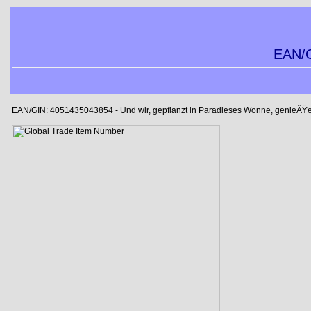
EAN/G
EAN/GIN: 4051435043854 - Und wir, gepflanzt in Paradieses Wonne, genieÃŸ