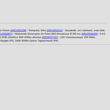
-
-
it Korken
4260140523296
Weinpokal, Birke
4260140524101
Saunakelle, mit Lederband, ovale Kelle,
-
-
51435028677
Mitlaufende Körnerspitze für Rohre MK5 Morsekonus Ø 200 mm
4051435044356
0,6-6
-
el RGB 120x60cm 64W 4030lm dimmbar
4260365571515
LED Unterwasserspot 12W 840lm
Baylight (IPL) 100W 9500lm Epistar Tageslichtweiß IP65