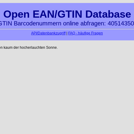
Open EAN/GTIN Database
TIN Barcodenummern online abfragen: 4051435
API/Datenbankzugriff
|
FAQ - häufige Fragen
en kaum der hocherlauchten Sonne.