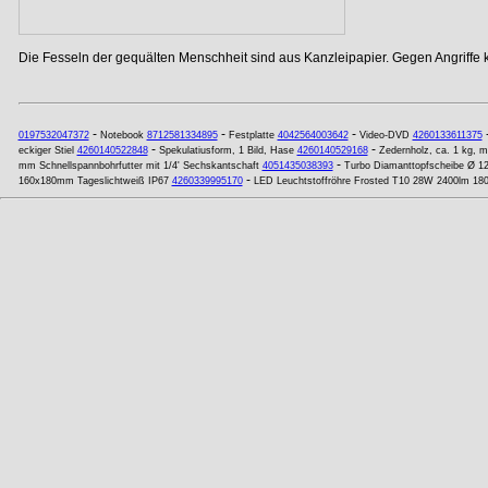
Die Fesseln der gequälten Menschheit sind aus Kanzleipapier. Gegen Angriffe
-
-
-
0197532047372
Notebook
8712581334895
Festplatte
4042564003642
Video-DVD
4260133611375
-
-
eckiger Stiel
4260140522848
Spekulatiusform, 1 Bild, Hase
4260140529168
Zedernholz, ca. 1 kg, m
-
mm Schnellspannbohrfutter mit 1/4' Sechskantschaft
4051435038393
Turbo Diamanttopfscheibe Ø 1
-
160x180mm Tageslichtweiß IP67
4260339995170
LED Leuchtstoffröhre Frosted T10 28W 2400lm 1