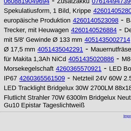
-
0608819049694
Zusatzakku
07614494739
Spekulatiusform, 1 Bild, Krippe
4260140528
-
europäische Produktion
4260140523098
B
-
Trecker, mit Heuwagen
4260140526884
De
mit 5/8' Gewinde Ø 133 mm
4051435002714
-
Ø 17,5 mm
4051435042291
Mauernutfräs
-
für Makita 1,3Ah NiCd
4051435020886
M8
-
Morsekegelschaft
4260365570921
LED Bo
-
IP67
4260365561509
Netzteil 24V 60W 2.
LED Tracklight Bridgelux 30W 2700LM 88x1
Flutlicht Strahler 70W 6300lm Bridgelux Neu
Gu10 Epistar Tageslichtweiß
Imp