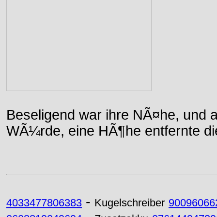
Beseligend war ihre NÃ¤he, und a
WÃ¼rde, eine HÃ¶he entfernte die 
-
4033477806383
Kugelschreiber
90096066