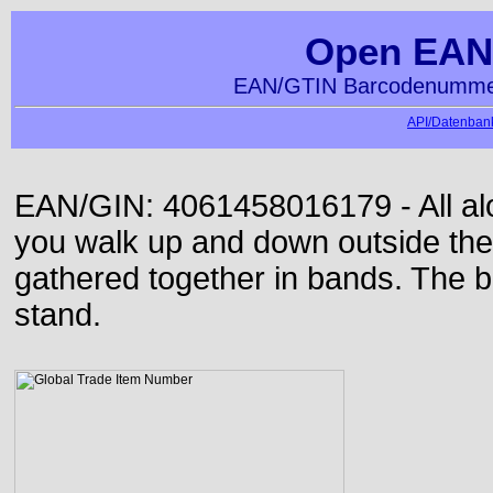
Open EAN
EAN/GTIN Barcodenummer
API/Datenbank
EAN/GIN: 4061458016179 - All alon
you walk up and down outside th
gathered together in bands. The b
stand.