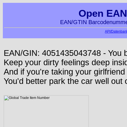
Open EAN
EAN/GTIN Barcodenummer
API/Datenbank
EAN/GIN: 4051435043748 - You bett
Keep your dirty feelings deep insi
And if you're taking your girlfriend
You'd better park the car well out 