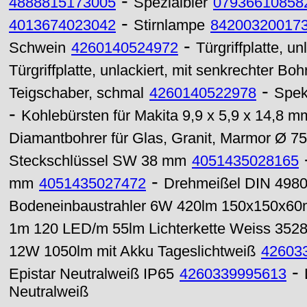
-
4888815173005
Spezialbier
07936610858
-
4013674023042
Stirnlampe
84200320017
-
Schwein
4260140524972
Türgriffplatte, u
Türgriffplatte, unlackiert, mit senkrechter 
-
Teigschaber, schmal
4260140522978
Spek
-
Kohlebürsten für Makita 9,9 x 5,9 x 14,8 m
Diamantbohrer für Glas, Granit, Marmor Ø 
Steckschlüssel SW 38 mm
4051435028165
-
mm
4051435027472
Drehmeißel DIN 4980
Bodeneinbaustrahler 6W 420lm 150x150x6
1m 120 LED/m 55lm Lichterkette Weiss 352
12W 1050lm mit Akku Tageslichtweiß
42603
-
Epistar Neutralweiß IP65
4260339995613
Neutralweiß