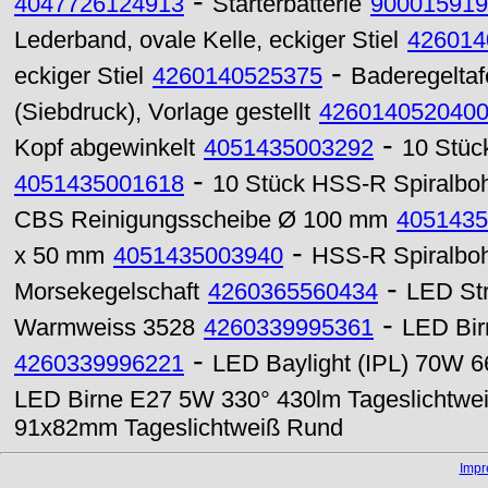
-
4047726124913
Starterbatterie
900015919
Lederband, ovale Kelle, eckiger Stiel
426014
-
eckiger Stiel
4260140525375
Baderegeltaf
(Siebdruck), Vorlage gestellt
426014052040
-
Kopf abgewinkelt
4051435003292
10 Stüc
-
4051435001618
10 Stück HSS-R Spiralboh
CBS Reinigungsscheibe Ø 100 mm
4051435
-
x 50 mm
4051435003940
HSS-R Spiralboh
-
Morsekegelschaft
4260365560434
LED Str
-
Warmweiss 3528
4260339995361
LED Bi
-
4260339996221
LED Baylight (IPL) 70W 6
LED Birne E27 5W 330° 430lm Tageslichtwe
91x82mm Tageslichtweiß Rund
Imp