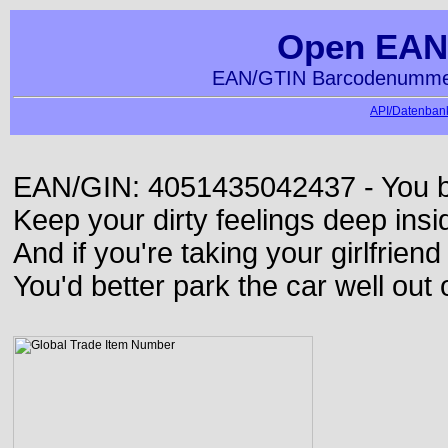
Open EAN
EAN/GTIN Barcodenummer
API/Datenbank
EAN/GIN: 4051435042437 - You bett
Keep your dirty feelings deep insi
And if you're taking your girlfriend
You'd better park the car well out 