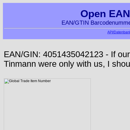
Open EAN
EAN/GTIN Barcodenummer
API/Datenbank
EAN/GIN: 4051435042123 - If our
Tinmann were only with us, I shou