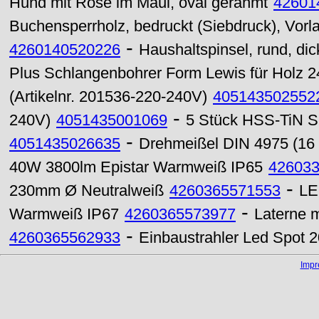
Hund mit Rose im Maul, oval gerahmt
42601
Buchensperrholz, bedruckt (Siebdruck), Vorla
-
4260140520226
Haushaltspinsel, rund, dic
Plus Schlangenbohrer Form Lewis für Holz 
(Artikelnr. 201536-220-240V)
405143502552
-
240V)
4051435001069
5 Stück HSS-TiN Sp
-
4051435026635
Drehmeißel DIN 4975 (16
40W 3800lm Epistar Warmweiß IP65
42603
-
230mm Ø Neutralweiß
4260365571553
LE
-
Warmweiß IP67
4260365573977
Laterne 
-
4260365562933
Einbaustrahler Led Spot 
Imp