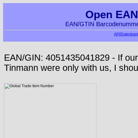
Open EAN
EAN/GTIN Barcodenummer
API/Datenbank
EAN/GIN: 4051435041829 - If our
Tinmann were only with us, I shou