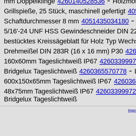
-
mm Doppelklinge
4260140528536
Holzmot
Grillspieße, 25 Stück, maschinell gefertigt
40
Schaftdurchmesser 8 mm
4051435034180
5/16'-24 UNF HSS Gewindeschneider DIN 2
bestücktes Kreissägeblatt für Holz Typ Wec
Drehmeißel DIN 283R (16 x 16 mm) P30
42
160x60mm Tageslichtweiß IP67
4260339997
-
Bridgelux Tageslichtweiß
4260365570778
600x150x65mm Tageslichtweiß IP67
426036
48x75mm Tageslichtweiß IP67
42603399972
Bridgelux Tageslichtweiß
Imp