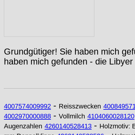
Grundgütiger! Sie haben mich gefu
haben mich gefunden - die Libyer 
-
4007574009992
Reisszwecken
40084957
-
4002970000888
Vollmilch
4104060028120
-
Augenzahlen
4260140528413
Holzmotiv: 