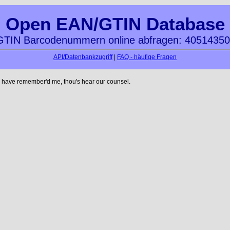
Open EAN/GTIN Database
TIN Barcodenummern online abfragen: 4051435
API/Datenbankzugriff
|
FAQ - häufige Fragen
 have remember'd me, thou's hear our counsel.