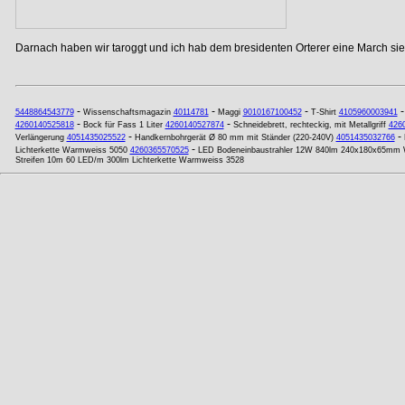
Darnach haben wir taroggt und ich hab dem bresidenten Orterer eine March si
-
-
-
5448864543779
Wissenschaftsmagazin
40114781
Maggi
9010167100452
T-Shirt
4105960003941
-
-
4260140525818
Bock für Fass 1 Liter
4260140527874
Schneidebrett, rechteckig, mit Metallgriff
426
-
-
Verlängerung
4051435025522
Handkernbohrgerät Ø 80 mm mit Ständer (220-240V)
4051435032766
-
Lichterkette Warmweiss 5050
4260365570525
LED Bodeneinbaustrahler 12W 840lm 240x180x65mm
Streifen 10m 60 LED/m 300lm Lichterkette Warmweiss 3528