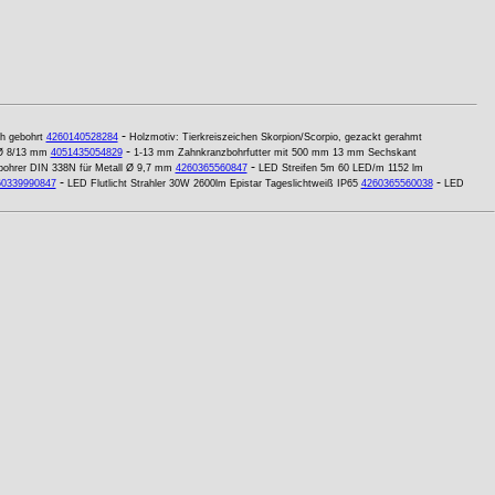
-
ch gebohrt
4260140528284
Holzmotiv: Tierkreiszeichen Skorpion/Scorpio, gezackt gerahmt
-
Ø 8/13 mm
4051435054829
1-13 mm Zahnkranzbohrfutter mit 500 mm 13 mm Sechskant
-
bohrer DIN 338N für Metall Ø 9,7 mm
4260365560847
LED Streifen 5m 60 LED/m 1152 lm
-
-
60339990847
LED Flutlicht Strahler 30W 2600lm Epistar Tageslichtweiß IP65
4260365560038
LED