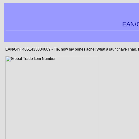
EAN/G
EAN/GIN: 4051435034609 - Fie, how my bones ache! What a jaunt have I had. I