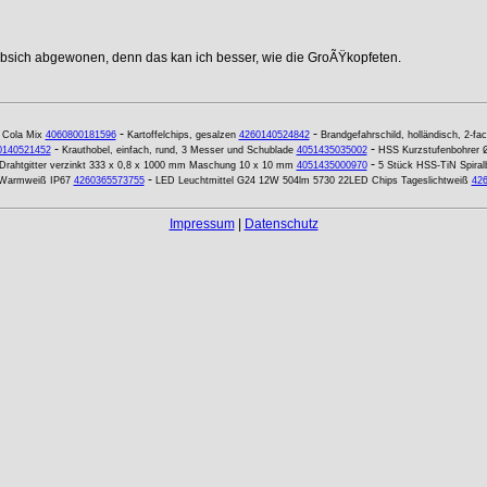
ebsich abgewonen, denn das kan ich besser, wie die GroÃŸkopfeten.
-
-
-
Cola Mix
4060800181596
Kartoffelchips, gesalzen
4260140524842
Brandgefahrschild, holländisch, 2-fa
-
-
0140521452
Krauthobel, einfach, rund, 3 Messer und Schublade
4051435035002
HSS Kurzstufenbohrer 
-
Drahtgitter verzinkt 333 x 0,8 x 1000 mm Maschung 10 x 10 mm
4051435000970
5 Stück HSS-TiN Spiral
-
 Warmweiß IP67
4260365573755
LED Leuchtmittel G24 12W 504lm 5730 22LED Chips Tageslichtweiß
42
Impressum
|
Datenschutz