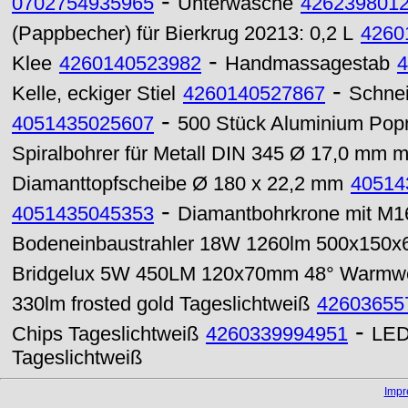
-
0702754935965
Unterwäsche
426239801
(Pappbecher) für Bierkrug 20213: 0,2 L
4260
-
Klee
4260140523982
Handmassagestab
4
-
Kelle, eckiger Stiel
4260140527867
Schnei
-
4051435025607
500 Stück Aluminium Popn
Spiralbohrer für Metall DIN 345 Ø 17,0 mm 
Diamanttopfscheibe Ø 180 x 22,2 mm
40514
-
4051435045353
Diamantbohrkrone mit M
Bodeneinbaustrahler 18W 1260lm 500x150
Bridgelux 5W 450LM 120x70mm 48° Warmwe
330lm frosted gold Tageslichtweiß
42603655
-
Chips Tageslichtweiß
4260339994951
LED
Tageslichtweiß
Imp