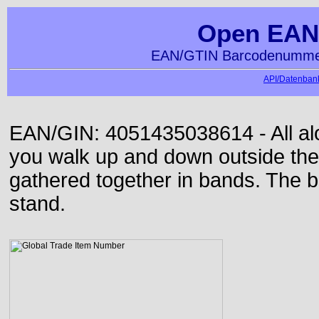
Open EAN
EAN/GTIN Barcodenummer
API/Datenbank
EAN/GIN: 4051435038614 - All alon
you walk up and down outside th
gathered together in bands. The b
stand.