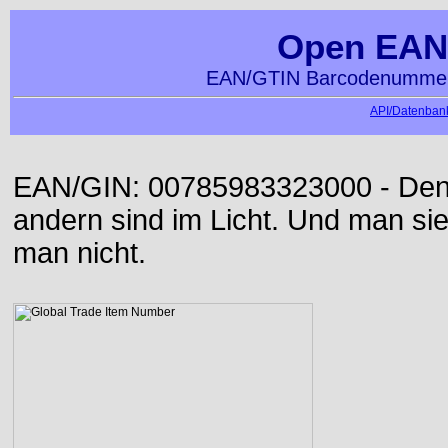
Open EAN
EAN/GTIN Barcodenummern
API/Datenbank
EAN/GIN: 00785983323000 - Denn 
andern sind im Licht. Und man sieh
man nicht.