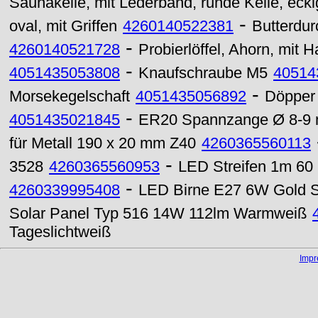
Saunakelle, mit Lederband, runde Kelle, eckig
-
oval, mit Griffen
4260140522381
Butterdu
-
4260140521728
Probierlöffel, Ahorn, mit 
-
4051435053808
Knaufschraube M5
40514
-
Morsekegelschaft
4051435056892
Döpper 
-
4051435021845
ER20 Spannzange Ø 8-9
für Metall 190 x 20 mm Z40
4260365560113
-
3528
4260365560953
LED Streifen 1m 60 
-
4260339995408
LED Birne E27 6W Gold 
Solar Panel Typ 516 14W 112lm Warmweiß
Tageslichtweiß
Imp