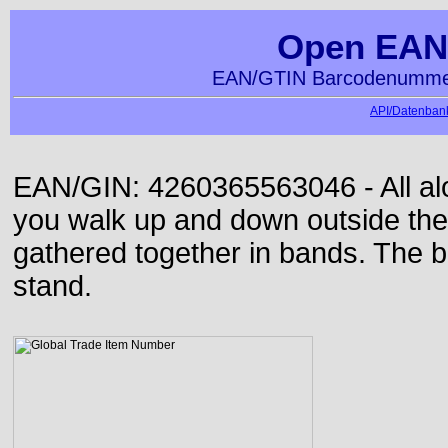
Open EAN
EAN/GTIN Barcodenummer
API/Datenbank
EAN/GIN: 4260365563046 - All alon
you walk up and down outside th
gathered together in bands. The b
stand.