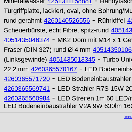
-
Mineralwasser
4251311158881
Handytasc
Türgriffplatte, lackiert, oval, ohne Bohrung/M
-
rund gerahmt
4260140526556
Rührlöffel
4
Scheuerbürste, echt Fibre, spitz-rund
40514
-
4051435046374
MK2 Dorn mit M14 x 1 Ge
Fräser (DIN 327) rund Ø 4 mm
40514350106
-
(Linksgewinde)
4051435013345
Turbo Uni
-
22,2 mm
4260365570167
LED Bodeneinba
-
4260365571720
LED Bodeneinbaustrahle
-
4260365569741
LED Strahler R7S 15W 2
-
4260365560984
LED Streifen 1m 60 LED/m
LED Bodeneinbaustrahler V2A 9W 630lm 
Imp