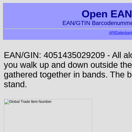
Open EAN
EAN/GTIN Barcodenummer
API/Datenbank
EAN/GIN: 4051435029209 - All alon
you walk up and down outside th
gathered together in bands. The b
stand.