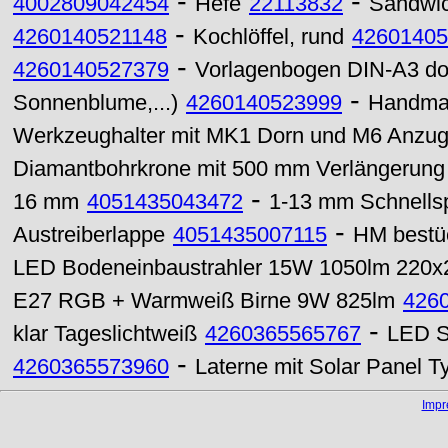
-
-
4002809042454
Hefe
22113832
Sandwi
-
4260140521148
Kochlöffel, rund
42601405
-
4260140527379
Vorlagenbogen DIN-A3 do
-
Sonnenblume,...)
4260140523999
Handma
Werkzeughalter mit MK1 Dorn und M6 Anzu
Diamantbohrkrone mit 500 mm Verlängerun
-
16 mm
4051435043472
1-13 mm Schnellsp
-
Austreiberlappe
4051435007115
HM bestü
LED Bodeneinbaustrahler 15W 1050lm 220
E27 RGB + Warmweiß Birne 9W 825lm
426
-
klar Tageslichtweiß
4260365565767
LED S
-
4260365573960
Laterne mit Solar Panel
Imp