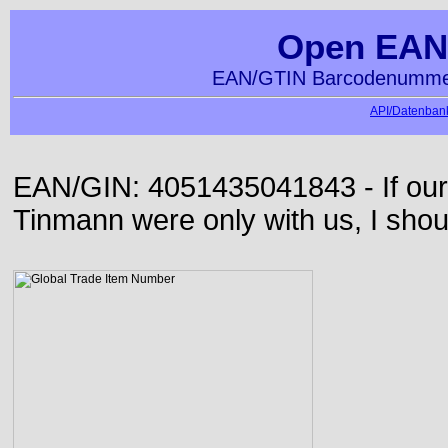
Open EAN
EAN/GTIN Barcodenummer
API/Datenbank
EAN/GIN: 4051435041843 - If our
Tinmann were only with us, I shou