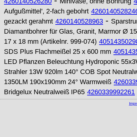
-
4260140526280
Minivase, ohne Bohrung
Aufgußmittel', 2-fach gebohrt
426014052824
-
gezackt gerahmt
4260140528963
Sparstru
Diamantbohrer für Glas, Granit, Marmor Ø 
17 x 18 mm (Artikelnr. 999-074)
4051435029
SDS Plus Flachmeißel 25 x 600 mm
405143
LED Pflanzen Beleuchtung Hydroponic 55x3
Strahler 13W 920lm 140° COB Spot Neutral
1350LM 190x190mm 24° Warmweiß
426033
Bridgelux Neutralweiß IP65
4260339992261
Imp