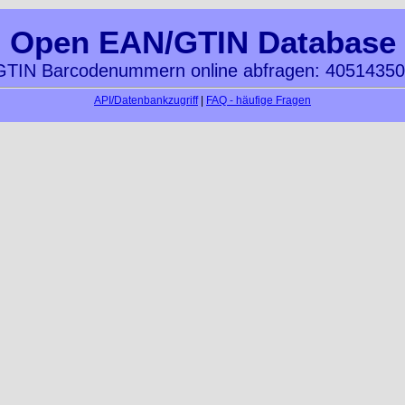
Open EAN/GTIN Database
TIN Barcodenummern online abfragen: 4051435
API/Datenbankzugriff
|
FAQ - häufige Fragen