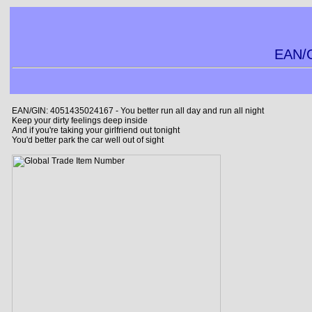
EAN/G
EAN/GIN: 4051435024167 - You better run all day and run all night
Keep your dirty feelings deep inside
And if you're taking your girlfriend out tonight
You'd better park the car well out of sight