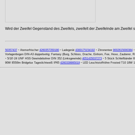
Wird der Zweifel Gegenstand des Zweifels, zweifelt der Zweifelnde am Zweifel se
-
-
-
50357437
Atemerfrischer
4260357350180
Ladegerät
4300175154192
Zitronentee
9002615000384
Vorlagenbogen DIN-A3 doppelseitig: Fantasy (Burg, Schloss, Drache, Einhorn, Fee, Hexe, Zauberer, Ritt
-
-
5/16'-24 UNF HSS Gewindebohrer DIN 352 (Linksgewinde)
4051435037273
5 Stück Schleifbänder 
-
90W 8550lm Bridgelux Tageslichtweiß IP65
4260339995019
LED Leuchtstoffröhre Frosted T10 18W 