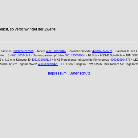
lbst, so verschwindet der Zweifel.
-
-
-
-
Käswurst
0058559267535
Tapete
4260140520462
Zwiebelschneider
4260140525276
Saunakelle, mit L
-
-
er,...)
4260140524149
Saunasparstrumpf, blau
4051435002004
10 Stück HSS-R Spiralbohrer DIN 338N
-
-
65 x 410 mm Körnung 40
4051435059114
MK5 Morsekonus mitlaufende Körnerspitze
4260339994777
LED
-
1500lm 120cm Tageslichtweiß
4260339998423
LED Spot Bridgelux 15W 1350M 188x145mm 57° Tageslich
Impressum
|
Datenschutz