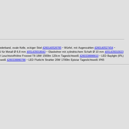
-
-
ederband, ovale Kelle, eckiger Stiel
4260140526785
Würfel, mit Augenzahlen
4260140527454
-
 für Metall Ø 6,8 mm
4051435018043
Glasbohrer mit zylindrischem Schaft Ø 10 mm
4051435010023
-
 Leuchtstoffröhre Frosted T8 18W 1500lm 120cm Tageslichtweiß
4260339996610
LED Baylight (IPL)
-
tweiß
4260339990786
LED Flutlicht Strahler 20W 1700lm Epistar Tageslichtweiß IP65