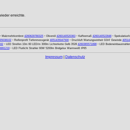
ieder erreichte.
-
-
-
-
Malzmehrkornbrot
4260629780325
Olivenöl
4260140520363
Kaffeemaß
4260140522848
Spekulatiusf
-
-
35038102
Reifenprofil Tiefenmessgerät
4051435047500
Druckluft Wartungseinheit G3/4' Gewinde
40514
-
-
182
LED Streifen 10m 60 LED/m 300lm Lichterkette Gelb 3528
4260365571898
LED Bodeneinbaustrahl
-
9991219
LED Flutlicht Strahler 60W 5200lm Bridgelux Warmweiß IP65
Impressum
|
Datenschutz