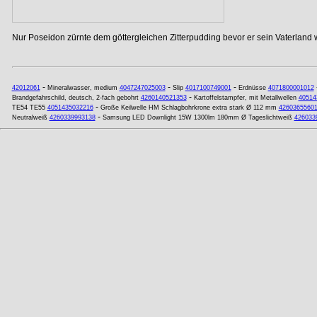
Nur Poseidon zürnte dem göttergleichen Zitterpudding bevor er sein Vaterland w
-
-
-
42012061
Mineralwasser, medium
4047247025003
Slip
4017100749001
Erdnüsse
4071800001012
-
Brandgefahrschild, deutsch, 2-fach gebohrt
4260140521353
Kartoffelstampfer, mit Metallwellen
40514
-
TE54 TE55
4051435032216
Große Keilwelle HM Schlagbohrkrone extra stark Ø 112 mm
4260365560
-
Neutralweiß
4260339993138
Samsung LED Downlight 15W 1300lm 180mm Ø Tageslichtweiß
426033