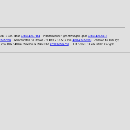
-
-
orm, 1 Bild, Hase
4260140527164
Pfannenwender, geschwungen, geölt
4260140525412
-
-
35052894
Kohlebürsten für Dewalt 7 x 10,5 x 13,5/17 mm
4051435053983
Zahnrad für Hilti Typ
-
er V2A 18W 1460lm 250x65mm RGB IP67
4260365564753
LED Kerze E14 4W 330lm klar gold