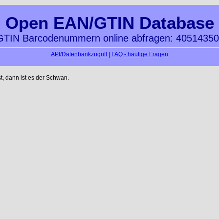
Open EAN/GTIN Database
TIN Barcodenummern online abfragen: 4051435
API/Datenbankzugriff
|
FAQ - häufige Fragen
t, dann ist es der Schwan.