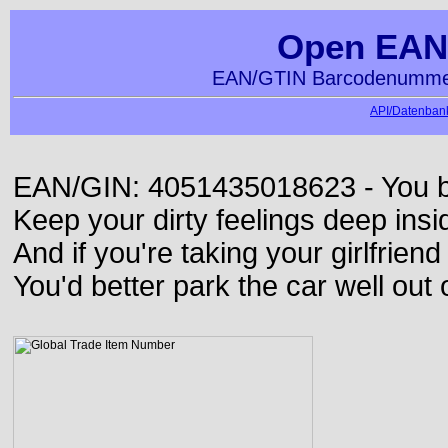
Open EAN
EAN/GTIN Barcodenummer
API/Datenbank
EAN/GIN: 4051435018623 - You bett
Keep your dirty feelings deep insi
And if you're taking your girlfriend
You'd better park the car well out 