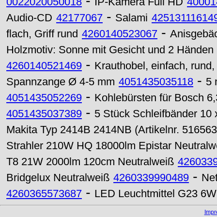
-
0022020050018
IP-Kamera Full HD
40001
-
Audio-CD
42177067
Salami
42513111614
-
flach, Griff rund
4260140523067
Anisgebäc
Holzmotiv: Sonne mit Gesicht und 2 Händen
-
4260140521469
Krauthobel, einfach, rund
-
Spannzange Ø 4-5 mm
4051435035118
5 
-
4051435052269
Kohlebürsten für Bosch 6,
-
4051435037389
5 Stück Schleifbänder 10
Makita Typ 2414B 2414NB (Artikelnr. 51656
Strahler 210W HQ 18000lm Epistar Neutralw
T8 21W 2000lm 120cm Neutralweiß
426033
-
Bridgelux Neutralweiß
4260339990489
Net
-
4260365573687
LED Leuchtmittel G23 6
Imp