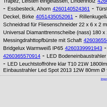
Trapez, Leisten eingelassen, Lindenholz
426
-
-
Essbesteck, Ahorn
4260140524361
Türs
-
Deckel, Birke
4051435052061
Rillenkugel
Schneidrad für Fliesenschneider 22 x 6 x 2 
Universal Diamanttrennscheibe (nass) 180 x
Messingdrahttopfbürste mit Schaft
42603655
Bridgelux Warmweiß IP65
4260339991943
-
4260365570914
LED Bodeneinbaustrahle
-
LED Leuchtstoffröhre klar T10 21W 1800l
Einbaustrahler Led Spot 2013 12W 80mm Ø 9
Imp