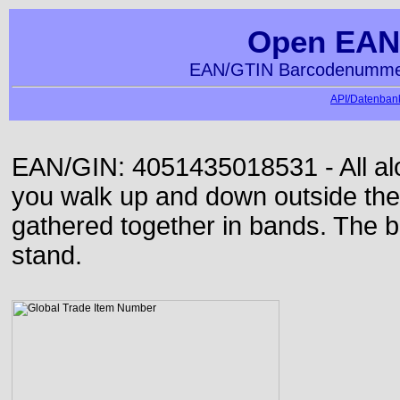
Open EAN
EAN/GTIN Barcodenummer
API/Datenbank
EAN/GIN: 4051435018531 - All alon
you walk up and down outside th
gathered together in bands. The b
stand.